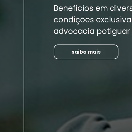
Benefícios em dive
condições exclusiva
advocacia potiguar
saiba mais