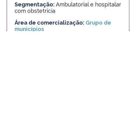
Segmentação:
Ambulatorial e hospitalar
com obstetrícia
Área de comercialização:
Grupo de
municípios
Área de abrangência:
Grupo de
municípios
Urgência e emergência:
Nacional -
Exclusivo à rede UNIMED
Acomodação:
Enfermaria
Coparticipação:
Sim
Planos a partir de
R$ 164,80
Faça sua simulação