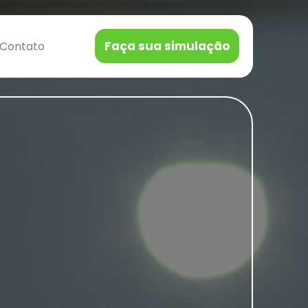
›
Faça sua simulação
Contato