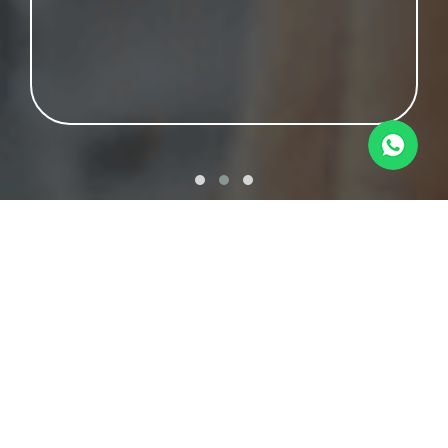
Viva bem
Priorize a saúde com condições
especiais em planos e benefícios que
proporcionam um cuidado completo.